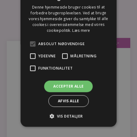
ENGLISH
Denne hjemmeside bruger cookies til at
forbedre brugeroplevelsen. Ved at bruge
SE ALLE PRISER
vores hjemmeside giver du samtykke til alle
cookies i overensstemmelse med vores
cookiepolitik.
Læs mere
FRA 400,-
ABSOLUT NØDVENDIGE
YDEEVNE
MÅLRETNING
Ansigtsbehandling
FUNKTIONALITET
Konsultation 0,-
Phformula (30 min) 400,-
ACCEPTER ALLE
Phformula (60 min) 600,-
Phformula (75 min) 675,-
AFVIS ALLE
Phformula Touch (30 min) 400,-
VIS DETALJER