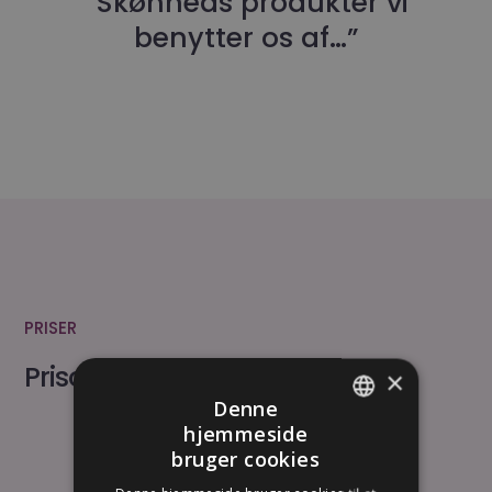
“Skønheds produkter vi
benytter os af…”
PRISER
Prisoversigt
×
Denne
hjemmeside
DANISH
bruger cookies
ENGLISH