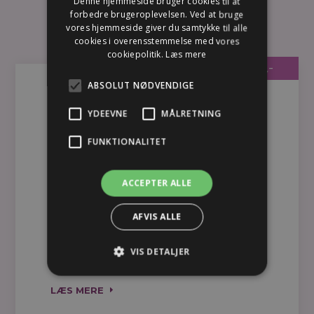
Denne hjemmeside bruger cookies til at
SE ALLE PRISER
forbedre brugeroplevelsen. Ved at bruge
vores hjemmeside giver du samtykke til alle
cookies i overensstemmelse med vores
cookiepolitik.
Læs mere
FRA 400,-
ABSOLUT NØDVENDIGE
Ansigtsbehandling
YDEEVNE
MÅLRETNING
Konsultation 0,-
FUNKTIONALITET
Phformula (30 min) 400,-
Phformula (60 min) 600,-
ACCEPTER ALLE
Phformula (75 min) 675,-
Phformula Touch (30 min) 400,-
AFVIS ALLE
VIS DETALJER
LÆS MERE